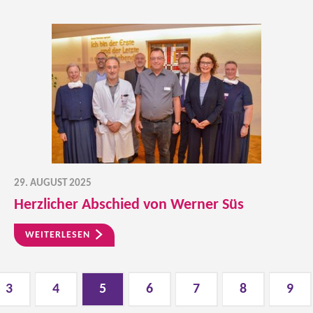
29. AUGUST 2025
Herzlicher Abschied von Werner Süs
WEITERLESEN
3
4
5
6
7
8
9