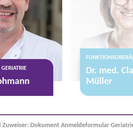
FUNKTIONSOBERÄR
 GERIATRIE
Dr. med. Cl
Hohmann
Müller
d Zuweiser: Dokument Anmeldeformular Geriatri