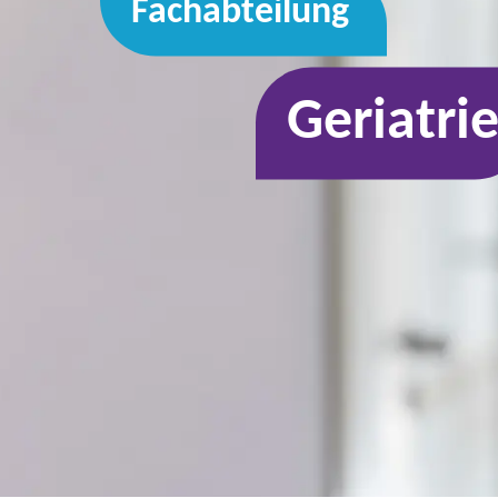
Fachabteilung
Geriatri