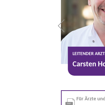
IATRIE
LEITENDER ARZT
orgiev
Carsten 
Für Ärzte un