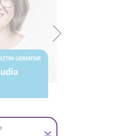
ZTIN GERIATRIE
audia
e